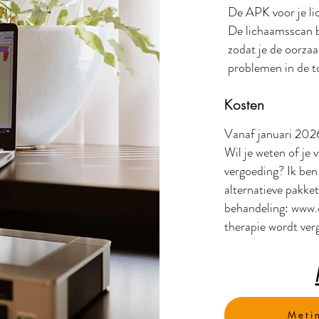
De APK voor je li
De lichaamsscan b
zodat je de oorzaa
problemen in de 
Kosten
Vanaf januari 202
Wil je weten of je
vergoeding? Ik ben
alternatieve pakke
behandeling:
www.c
therapie wordt ver
Meti