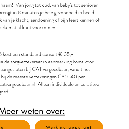
chaam! Van jong tot oud, van baby's tot senioren.
rengt in 8 minuten je hele gezondheid in beeld
k van je klacht, aandoening of pijn leert kennen of
toekomst al kunt voorkomen.
6 kost een standaard consult €135,-.
 via de zorgverzekeraar in aanmerking komt voor
 aangesloten bij CAT vergoedbaar, vanuit het
t bij de meeste verzekeringen €30-40 per
atvergoedbaar.nl
. Alleen individuele en curatieve
goed.
Meer weten over:
ng
Werking apparaat